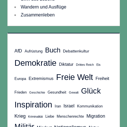
Wandern und Ausflüge
Zusammenleben
Buch
AfD
Debattenkultur
Aufrüstung
Demokratie
Diktatur
Drittes Reich
Eis
Freie Welt
Extremismus
Freiheit
Europa
Glück
Frieden
Gesundheit
Geschichte
Gewalt
Inspiration
Israel
Iran
Kommunikation
Krieg
Migration
Liebe
Menschenrechte
Kriminalität
Militär