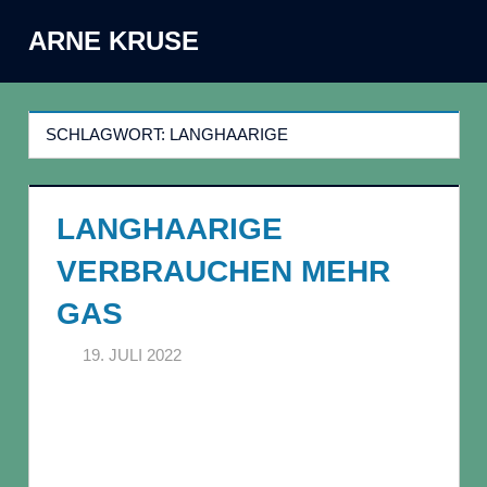
Zum
ARNE KRUSE
Inhalt
Menü
springen
SCHLAGWORT:
LANGHAARIGE
LANGHAARIGE
VERBRAUCHEN MEHR
GAS
19. JULI 2022
ARNE